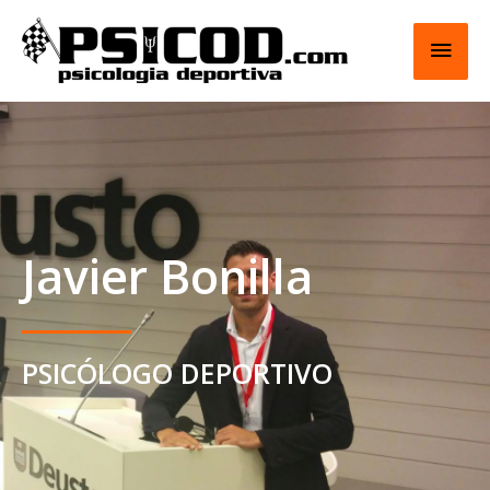
Ir
Men
al
contenido
princ
Javier Bonilla
PSICÓLOGO DEPORTIVO