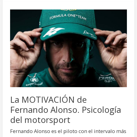
La
MOTIVACIÓN
de
Fernando
Alonso.
Psicología
del
motorsport
La MOTIVACIÓN de
Fernando Alonso. Psicología
del motorsport
Fernando Alonso es el piloto con el intervalo más