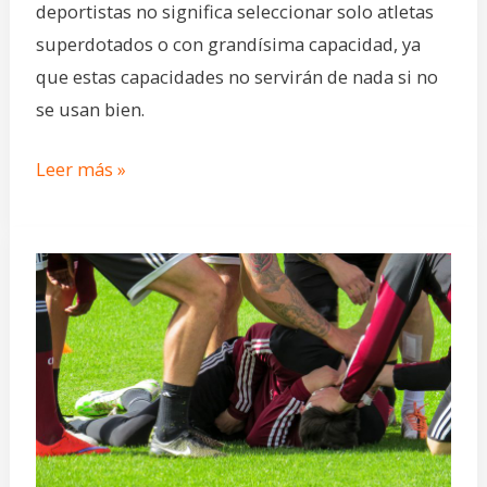
deportistas no significa seleccionar solo atletas
superdotados o con grandísima capacidad, ya
que estas capacidades no servirán de nada si no
se usan bien.
Leer más »
Salud
mental
en
el
deporte:
cuidar
la