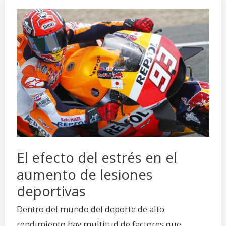
El
efecto
del
estrés
en
el
aumento
de
lesiones
deportivas
El efecto del estrés en el
aumento de lesiones
deportivas
Dentro del mundo del deporte de alto
rendimiento hay multitud de factores que