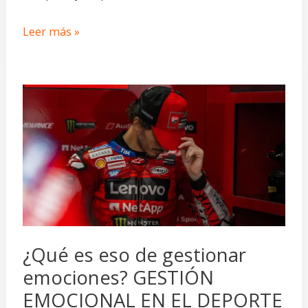
Leer más »
¿Qué
es
eso
de
gestionar
emociones?
GESTIÓN
EMOCIONAL
¿Qué es eso de gestionar
EN
emociones? GESTIÓN
EL
EMOCIONAL EN EL DEPORTE
DEPORTE