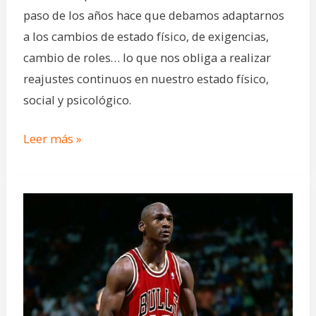
paso de los años hace que debamos adaptarnos
a los cambios de estado físico, de exigencias,
cambio de roles… lo que nos obliga a realizar
reajustes continuos en nuestro estado físico,
social y psicológico.
Leer más »
Excelencia
deportiva:
7
elementos
para
conseguirla