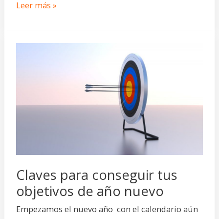
Leer más »
Claves
para
conseguir
tus
objetivos
de
año
nuevo
Claves para conseguir tus
objetivos de año nuevo
Empezamos el nuevo año con el calendario aún