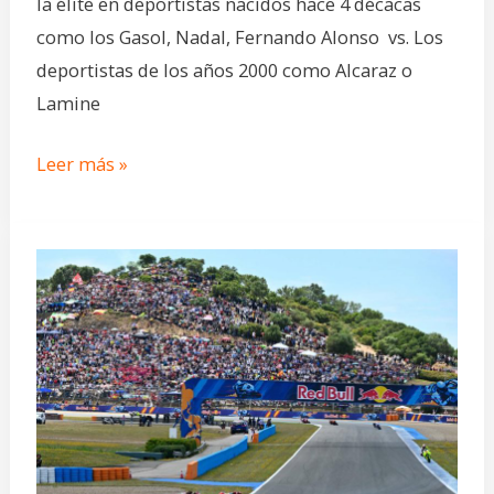
la élite en deportistas nacidos hace 4 décacas
como los Gasol, Nadal, Fernando Alonso vs. Los
deportistas de los años 2000 como Alcaraz o
Lamine
Leer más »
La
ventaja
de
correr
en
casa:
mito