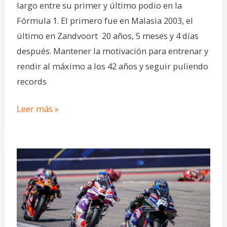
largo entre su primer y último podio en la
Fórmula 1. El primero fue en Malasia 2003, el
último en Zandvoort 20 años, 5 meses y 4 días
después. Mantener la motivación para entrenar y
rendir al máximo a los 42 años y seguir puliendo
records
Leer más »
Aumento
del
estrés
y
lesiones,