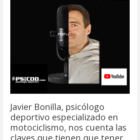
deportivo
especializado
en
motociclismo,
nos
cuenta
las
claves
que
tienen
que
Javier Bonilla, psicólogo
tener
deportivo especializado en
los
motociclismo, nos cuenta las
pilotos
claves que tienen que tener
de