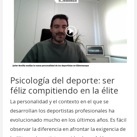
Psicología
del
deporte:
ser
féliz
compitiendo
en
la
élite
Psicología del deporte: ser
féliz compitiendo en la élite
La personalidad y el contexto en el que se
desarrollan los deportistas profesionales ha
evolucionado mucho en los últimos años. Es fácil
observar la diferencia en afrontar la exigencia de