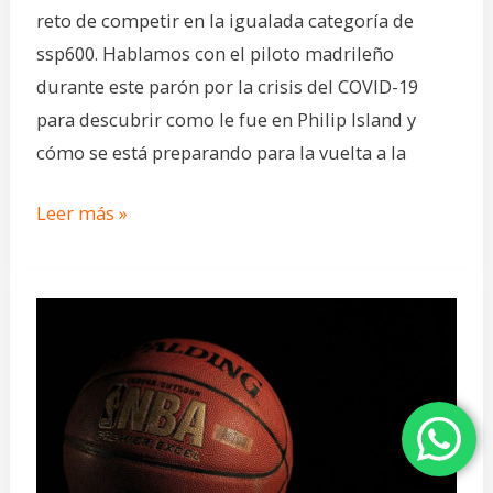
reto de competir en la igualada categoría de
ssp600. Hablamos con el piloto madrileño
durante este parón por la crisis del COVID-19
para descubrir como le fue en Philip Island y
cómo se está preparando para la vuelta a la
Leer más »
Psicología
deportiva
en
el
baloncesto