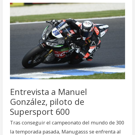
Entrevista
a
Manuel
González,
piloto
de
Supersport
600
Entrevista a Manuel
González, piloto de
Supersport 600
Tras conseguir el campeonato del mundo de 300
la temporada pasada, Manugasss se enfrenta al