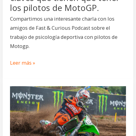
los pilotos de MotoGP.
MotoGP.
Compartimos una interesante charla con los
amigos de Fast & Curious Podcast sobre el
trabajo de psicología deportiva con pilotos de
Motogp.
Leer más »
PSICOLOGIA
DEPORTIVA
EN
EL
MOTOCROSS