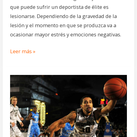
de
que puede sufrir un deportista de élite es
los
lesionarse. Dependiendo de la gravedad de la
deportistas
lesión y el momento en que se produzca va a
lesionados.
ocasionar mayor estrés y emociones negativas.
Leer más »
Ataques
de
ansiedad
en
el
deporte.
Cómo