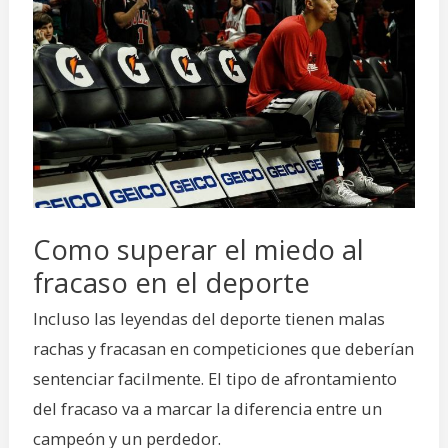
superar
el
miedo
al
fracaso
en
el
deporte
Como superar el miedo al
fracaso en el deporte
Incluso las leyendas del deporte tienen malas
rachas y fracasan en competiciones que deberían
sentenciar facilmente. El tipo de afrontamiento
del fracaso va a marcar la diferencia entre un
campeón y un perdedor.