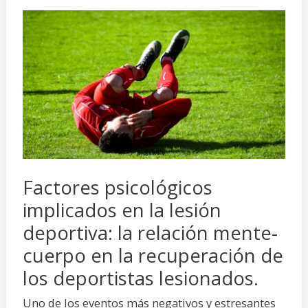
Factores
psicológicos
implicados
en
la
lesión
deportiva:
la
Factores psicológicos
relación
implicados en la lesión
mente-
cuerpo
deportiva: la relación mente-
en
cuerpo en la recuperación de
la
los deportistas lesionados.
recuperación
Uno de los eventos más negativos y estresantes