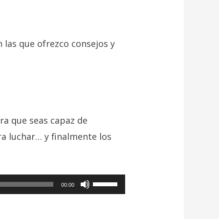
n las que ofrezco consejos y
ra que seas capaz de
a luchar… y finalmente los
Utiliza
00:00
las
teclas