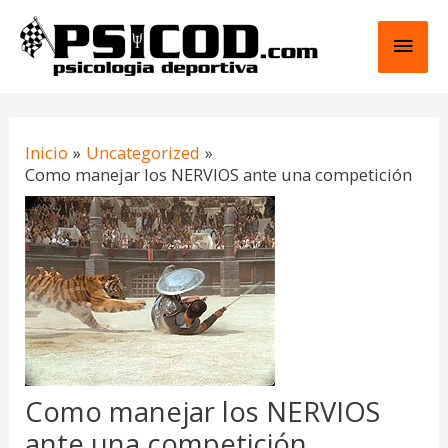
Ir
Men
al
contenido
princ
Navegación
Inicio
Uncategorized
de
Como manejar los NERVIOS ante una competición
entradas
Como manejar los NERVIOS
ante una competición