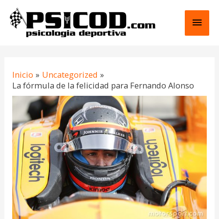
Ir
Men
al
contenido
princ
Navegación
Inicio
Uncategorized
de
La fórmula de la felicidad para Fernando Alonso
entradas