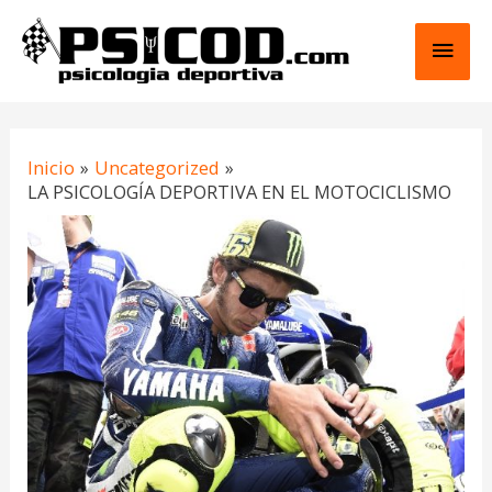
Ir
Men
al
contenido
princ
Navegación
Inicio
Uncategorized
de
LA PSICOLOGÍA DEPORTIVA EN EL MOTOCICLISMO
entradas