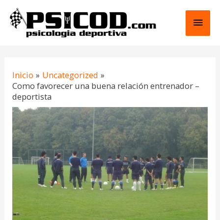
Ir
Men
al
contenido
princ
Navegación
Inicio
Uncategorized
de
Como favorecer una buena relación entrenador –
entradas
deportista