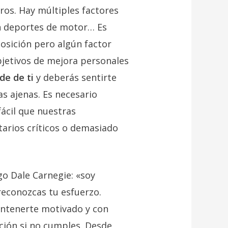
ros. Hay múltiples factores
en deportes de motor… Es
osición pero algún factor
objetivos de mejora personales
de de ti
y deberás sentirte
as ajenas. Es necesario
fácil que nuestras
rios críticos o demasiado
go Dale Carnegie: «soy
reconozcas tu esfuerzo.
antenerte motivado y con
ción si no cumples. Desde