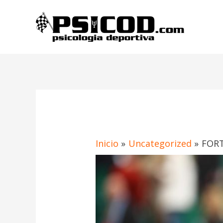
Ir
al
contenido
Navegación
de
entradas
Inicio
Uncategorized
FORT