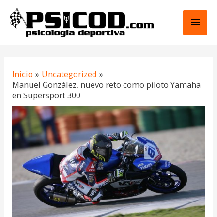
Ir
Men
al
contenido
princ
Navegación
Inicio
Uncategorized
de
Manuel González, nuevo reto como piloto Yamaha
entradas
en Supersport 300