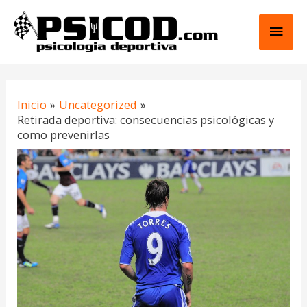
Ir
Men
al
contenido
princ
Navegación
Inicio
Uncategorized
de
Retirada deportiva: consecuencias psicológicas y
entradas
como prevenirlas